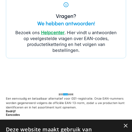
Vragen?
We hebben antwoorden!
Bezoek ons
Helpcenter
. Hier vindt u antwoorden
op veelgestelde vragen over EAN-codes,
productetikettering en het volgen van
bestellingen.
Een eenvoudig en betaalbaar alternatief voor GS1-registratie. Onze EAN-nummers
worden gegenereerd volgens de officiële EAN-13-norm, zodat u uw producten kunt
identificeren en in het assortiment kunt opnemen.
Bedrijf
Eancodes
Herengracht 320
×
1016CE Amsterdam
Deze website maakt gebruik van
Nederland