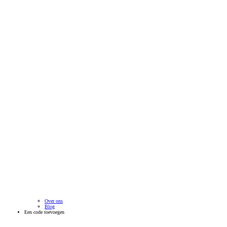
Over ons
Blog
Een code toevoegen