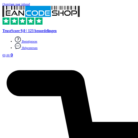
Overslaan naar inhoud
TrustScore 9,0 | 123 beoordelingen
Bestelproces
Helpcentrum
0
€
0,00