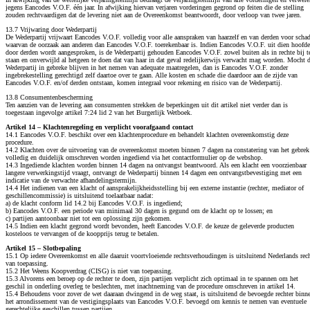
jegens Eancodes V.O.F. één jaar. In afwijking hiervan verjaren vorderingen gegrond op feiten die de stelling
zouden rechtvaardigen dat de levering niet aan de Overeenkomst beantwoordt, door verloop van twee jaren.
13.7 Vrijwaring door Wederpartij
De Wederpartij vrijwaart Eancodes V.O.F. volledig voor alle aanspraken van haarzelf en van derden voor scha
waarvan de oorzaak aan anderen dan Eancodes V.O.F. toerekenbaar is. Indien Eancodes V.O.F. uit dien hoofde
door derden wordt aangesproken, is de Wederpartij gehouden Eancodes V.O.F. zowel buiten als in rechte bij t
staan en onverwijld al hetgeen te doen dat van haar in dat geval redelijkerwijs verwacht mag worden. Mocht 
Wederpartij in gebreke blijven in het nemen van adequate maatregelen, dan is Eancodes V.O.F. zonder
ingebrekestelling gerechtigd zelf daartoe over te gaan. Alle kosten en schade die daardoor aan de zijde van
Eancodes V.O.F. en/of derden ontstaan, komen integraal voor rekening en risico van de Wederpartij.
13.8 Consumentenbescherming
Ten aanzien van de levering aan consumenten strekken de beperkingen uit dit artikel niet verder dan is
toegestaan ingevolge artikel 7:24 lid 2 van het Burgerlijk Wetboek.
Artikel 14 – Klachtenregeling en verplicht voorafgaand contact
14.1 Eancodes V.O.F. beschikt over een klachtenprocedure en behandelt klachten overeenkomstig deze
procedure.
14.2 Klachten over de uitvoering van de overeenkomst moeten binnen 7 dagen na constatering van het gebrek
volledig en duidelijk omschreven worden ingediend via het contactformulier op de webshop.
14.3 Ingediende klachten worden binnen 14 dagen na ontvangst beantwoord. Als een klacht een voorzienbaar
langere verwerkingstijd vraagt, ontvangt de Wederpartij binnen 14 dagen een ontvangstbevestiging met een
indicatie van de verwachte afhandelingstermijn.
14.4 Het indienen van een klacht of aansprakelijkheidsstelling bij een externe instantie (rechter, mediator of
geschillencommissie) is uitsluitend toelaatbaar nadat:
a) de klacht conform lid 14.2 bij Eancodes V.O.F. is ingediend;
b) Eancodes V.O.F. een periode van minimaal 30 dagen is gegund om de klacht op te lossen; en
c) partijen aantoonbaar niet tot een oplossing zijn gekomen.
14.5 Indien een klacht gegrond wordt bevonden, heeft Eancodes V.O.F. de keuze de geleverde producten
kosteloos te vervangen of de koopprijs terug te betalen.
Artikel 15 – Slotbepaling
15.1 Op iedere Overeenkomst en alle daaruit voortvloeiende rechtsverhoudingen is uitsluitend Nederlands rec
van toepassing.
15.2 Het Weens Koopverdrag (CISG) is niet van toepassing.
15.3 Alvorens een beroep op de rechter te doen, zijn partijen verplicht zich optimaal in te spannen om het
geschil in onderling overleg te beslechten, met inachtneming van de procedure omschreven in artikel 14.
15.4 Behoudens voor zover de wet daaraan dwingend in de weg staat, is uitsluitend de bevoegde rechter binn
het arrondissement van de vestigingsplaats van Eancodes V.O.F. bevoegd om kennis te nemen van eventuele
gerechtelijke geschillen tussen partijen.