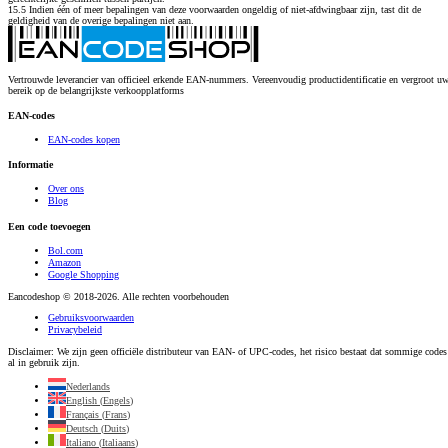
15.5 Indien één of meer bepalingen van deze voorwaarden ongeldig of niet-afdwingbaar zijn, tast dit de
geldigheid van de overige bepalingen niet aan.
Vertrouwde leverancier van officieel erkende EAN-nummers. Vereenvoudig productidentificatie en vergroot u
bereik op de belangrijkste verkoopplatforms
EAN-codes
EAN-codes kopen
Informatie
Over ons
Blog
Een code toevoegen
Bol.com
Amazon
Google Shopping
Eancodeshop © 2018-2026. Alle rechten voorbehouden
Gebruiksvoorwaarden
Privacybeleid
Disclaimer
: We zijn geen officiële distributeur van EAN- of UPC-codes, het risico bestaat dat sommige codes
al in gebruik zijn.
Nederlands
English
(
Engels
)
Français
(
Frans
)
Deutsch
(
Duits
)
Italiano
(
Italiaans
)