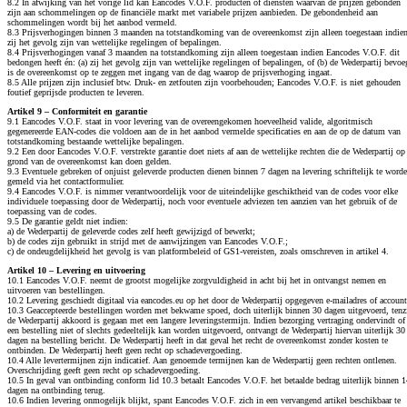
8.2 In afwijking van het vorige lid kan Eancodes V.O.F. producten of diensten waarvan de prijzen gebonden
zijn aan schommelingen op de financiële markt met variabele prijzen aanbieden. De gebondenheid aan
schommelingen wordt bij het aanbod vermeld.
8.3 Prijsverhogingen binnen 3 maanden na totstandkoming van de overeenkomst zijn alleen toegestaan indie
zij het gevolg zijn van wettelijke regelingen of bepalingen.
8.4 Prijsverhogingen vanaf 3 maanden na totstandkoming zijn alleen toegestaan indien Eancodes V.O.F. dit
bedongen heeft én: (a) zij het gevolg zijn van wettelijke regelingen of bepalingen, of (b) de Wederpartij bevo
is de overeenkomst op te zeggen met ingang van de dag waarop de prijsverhoging ingaat.
8.5 Alle prijzen zijn inclusief btw. Druk- en zetfouten zijn voorbehouden; Eancodes V.O.F. is niet gehouden
foutief geprijsde producten te leveren.
Artikel 9 – Conformiteit en garantie
9.1 Eancodes V.O.F. staat in voor levering van de overeengekomen hoeveelheid valide, algoritmisch
gegenereerde EAN-codes die voldoen aan de in het aanbod vermelde specificaties en aan de op de datum van
totstandkoming bestaande wettelijke bepalingen.
9.2 Een door Eancodes V.O.F. verstrekte garantie doet niets af aan de wettelijke rechten die de Wederpartij op
grond van de overeenkomst kan doen gelden.
9.3 Eventuele gebreken of onjuist geleverde producten dienen binnen 7 dagen na levering schriftelijk te word
gemeld via het contactformulier.
9.4 Eancodes V.O.F. is nimmer verantwoordelijk voor de uiteindelijke geschiktheid van de codes voor elke
individuele toepassing door de Wederpartij, noch voor eventuele adviezen ten aanzien van het gebruik of de
toepassing van de codes.
9.5 De garantie geldt niet indien:
a) de Wederpartij de geleverde codes zelf heeft gewijzigd of bewerkt;
b) de codes zijn gebruikt in strijd met de aanwijzingen van Eancodes V.O.F.;
c) de ondeugdelijkheid het gevolg is van platformbeleid of GS1-vereisten, zoals omschreven in artikel 4.
Artikel 10 – Levering en uitvoering
10.1 Eancodes V.O.F. neemt de grootst mogelijke zorgvuldigheid in acht bij het in ontvangst nemen en
uitvoeren van bestellingen.
10.2 Levering geschiedt digitaal via eancodes.eu op het door de Wederpartij opgegeven e-mailadres of account
10.3 Geaccepteerde bestellingen worden met bekwame spoed, doch uiterlijk binnen 30 dagen uitgevoerd, tenz
de Wederpartij akkoord is gegaan met een langere leveringstermijn. Indien bezorging vertraging ondervindt of
een bestelling niet of slechts gedeeltelijk kan worden uitgevoerd, ontvangt de Wederpartij hiervan uiterlijk 30
dagen na bestelling bericht. De Wederpartij heeft in dat geval het recht de overeenkomst zonder kosten te
ontbinden. De Wederpartij heeft geen recht op schadevergoeding.
10.4 Alle levertermijnen zijn indicatief. Aan genoemde termijnen kan de Wederpartij geen rechten ontlenen.
Overschrijding geeft geen recht op schadevergoeding.
10.5 In geval van ontbinding conform lid 10.3 betaalt Eancodes V.O.F. het betaalde bedrag uiterlijk binnen 1
dagen na ontbinding terug.
10.6 Indien levering onmogelijk blijkt, spant Eancodes V.O.F. zich in een vervangend artikel beschikbaar te