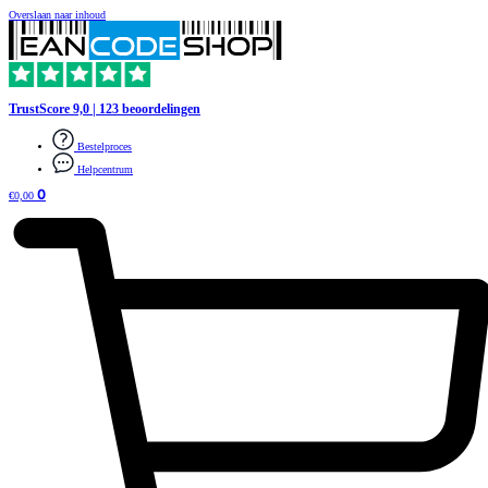
Overslaan naar inhoud
TrustScore 9,0 | 123 beoordelingen
Bestelproces
Helpcentrum
0
€
0,00