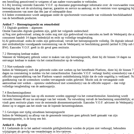
een bestelling gemotiveerd te weigeren of aan nadere voorwaarden te verbinden.
6.5 Bij levering verstrekt Eancodes V.O.F. op duurzame gegevensdrager informatie over: de voorwaarden voo
herroeping dan wel de uitsluiting daarvan; garanties en service na aankoop; en de vereisten voor opzegging bi
overeenkomsten van meer dan één jaar of onbepaalde duur.
6.6 Iedere overeenkomst wordt aangegaan onder de opschortende voorwaarde van voldoende beschikbaarheid
van de betreffende producten.
Artikel 7 – Herroepingsrecht en retourbeleid
7.1 Digitale goederen – algemeen
Omdat Eancodes digitale goederen zijn, geldt het volgende onderscheid:
a) Nog niet gedownload: zolang de codes nog niet zijn gedownload via eancodes.eu heeft de Wederpartij die a
consument handelt 14 dagen bedenktijd en recht op volledige terugbetaling.
b) Al gedownload: zodra de codes zijn gedownload, vervalt het herroepingsrecht volledig. De digitale inhoud 
met uitdrukkelijke voorafgaande toestemming van de Wederpartij ter beschikking gesteld (artikel 6:230p sub 
BW). Eancodes V.O.F. geeft in dit geval geen restitutie.
7.2 Herroeping kenbaar maken
Wanneer de Wederpartij gebruik wenst te maken van zijn herroepingsrecht, dient hij dit binnen 14 dagen na
ontvangst kenbaar te maken via het contactformulier op de webshop.
7.3 Niet-werkende codes
Indien de Wederpartij stelt dat geleverde codes niet werken op het betreffende Platform, dient hij dit binnen 7
dagen na constatering te melden via het contactformulier. Eancodes V.O.F. verlangt hierbij screenshot(s) van 
officiële supportafdeling van het Platform waaruit ondubbelzinnig blijkt dat de code ongeldig is verklaard. N
goedkeuring van de screenshots worden vervangende codes geleverd. Mocht ook de vervangende code
aantoonbaar niet werken – opnieuw onderbouwd met screenshot(s) van de officiële support – dan volgt
volledige terugbetaling van de aankoopprijs.
7.4 Beschermingsdienst
De Beschermingsdienst kan op elk moment worden opgezegd via het contactformulier. Annulering wordt
verwerkt binnen 48 uur na ontvangst van het verzoek. Na verwerking vervalt de bescherming onmiddellijk; er
vindt geen restitutie plaats voor de resterende abonnementsperiode. Eancodes V.O.F. adviseert de Wederpartij 
dienst op te zeggen aan het einde van de lopende factureringsdatum.
7.5 Gevolgen niet tijdig uitoefenen herroepingsrecht
Indien de Wederpartij na afloop van de genoemde termijnen geen gebruik heeft gemaakt van zijn
herroepingsrecht, is de koop een feit.
Artikel 8 – De prijs
8.1 Gedurende de in het aanbod vermelde geldigheidsduur worden de prijzen niet verhoogd, behoudens
wijzigingen als gevolg van veranderingen in btw-tarieven.