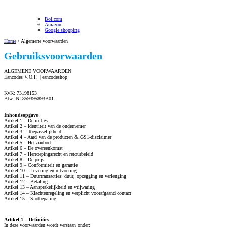
Bol.com
Amazon
Google shopping
Home
/ Algemene voorwaarden
Gebruiksvoorwaarden
ALGEMENE VOORWAARDEN
Eancodes V.O.F. | eancodeshop
KvK: 73198153
Btw: NL859395893B01
Inhoudsopgave
Artikel 1 – Definities
Artikel 2 – Identiteit van de ondernemer
Artikel 3 – Toepasselijkheid
Artikel 4 – Aard van de producten & GS1-disclaimer
Artikel 5 – Het aanbod
Artikel 6 – De overeenkomst
Artikel 7 – Herroepingsrecht en retourbeleid
Artikel 8 – De prijs
Artikel 9 – Conformiteit en garantie
Artikel 10 – Levering en uitvoering
Artikel 11 – Duurtransacties: duur, opzegging en verlenging
Artikel 12 – Betaling
Artikel 13 – Aansprakelijkheid en vrijwaring
Artikel 14 – Klachtenregeling en verplicht voorafgaand contact
Artikel 15 – Slotbepaling
Artikel 1 – Definities
In deze voorwaarden wordt verstaan onder: