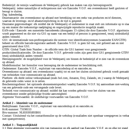
Bedenktijd: de termijn waarbinnen de Wederpartij gebruik kan maken van zijn herroepingsrecht.
Wederpartij: iedere natuurlijke of rechtspersoon met wie Eancodes V.O.F. een overeenkomst heeft gesloten of
beoogt te sluiten.
Dag: kalenderdag.
Duurtransactie: een overeenkomst op afstand met betrekking tot een reeks van producten en/of diensten,
waarvan de leverings- en/of afnameverplichting in de tijd is gespreid.
Duurzame gegevensdrager: elk middel dat de Wederpartij of ondernemer in staat stelt om informatie op te sla
op een manier die toekomstige raadpleging en ongewijzigde reproductie mogelijk maakt.
EAN-code / Eancode: een numerieke barcodereeks (doorgaans 13 cijfers) die door Eancodes V.O.F. algoritmis
wordt gegenereerd en die niet via GS1 op naam van een bedrijf of persoon is geregistreerd, tenzij uitdrukkelij
anders vermeld.
GS1: de internationale non-profitorganisatie die normen voor identificatiesystemen (waaronder EAN/GTIN)
beheert en officiële barcode-registratie aanbiedt. Eancodes V.O.F. is geen lid van, niet gelieerd aan en niet
geautoriseerd door GS1.
GTIN: Global Trade Item Number – de officiële term die GS1 hanteert voor geregistreerde
productidentificatiecodes. De door Eancodes V.O.F. geleverde codes zijn geen door GS1 geregistreerde GTIN’
tenzij uitdrukkelijk anders vermeld.
Herroepingsrecht: de mogelijkheid voor de Wederpartij om binnen de bedenktijd af te zien van de overeenkom
op afstand.
Modelformulier: het formulier voor herroeping dat de ondernemer ter beschikking stelt.
Ondernemer: Eancodes V.O.F., exploitant van eancodeshop.nl en eancodes.eu.
Overeenkomst op afstand: een overeenkomst waarbij tot en met het sluiten uitsluitend gebruik wordt gemaakt
van technieken voor communicatie op afstand.
Platform: elk derde online verkoopkanaal (zoals bol.com, Amazon, Etsy, Zalando, etc.) waarop de Wederpartij
de geleverde codes wenst in te zetten.
Beschermingsdienst: het optionele abonnementsproduct waarbij Eancodes V.O.F. bij aantoonbare niet-werkin
van een geleverde code een vervangende code levert.
Techniek voor communicatie op afstand: middel dat kan worden gebruikt voor het sluiten van een
overeenkomst zonder gelijktijdige fysieke aanwezigheid.
Algemene Voorwaarden: de onderhavige voorwaarden van Eancodes V.O.F.
Artikel 2 – Identiteit van de ondernemer
Bedrijfsnaam: Eancodes V.O.F., exploitant van eancodeshop.nl en eancodes.eu
KvK-nummer: 73198153
Btw-nummer: NL859395893B01
Contact: Uitsluitend via het contactformulier op de webshop (e-mailadres niet openbaar weergegeven in verba
met spampreventie).
Artikel 3 – Toepasselijkheid
3.1 Deze algemene voorwaarden zijn van toepassing op elk aanbod van Eancodes V.O.F. en op elke tot stand