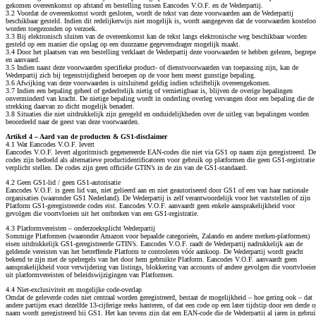
gekomen overeenkomst op afstand en bestelling tussen Eancodes V.O.F. en de Wederpartij.
3.2 Voordat de overeenkomst wordt gesloten, wordt de tekst van deze voorwaarden aan de Wederpartij
beschikbaar gesteld. Indien dit redelijkerwijs niet mogelijk is, wordt aangegeven dat de voorwaarden kosteloo
worden toegezonden op verzoek.
3.3 Bij elektronisch sluiten van de overeenkomst kan de tekst langs elektronische weg beschikbaar worden
gesteld op een manier die opslag op een duurzame gegevensdrager mogelijk maakt.
3.4 Door het plaatsen van een bestelling verklaart de Wederpartij deze voorwaarden te hebben gelezen, begrep
en aanvaard.
3.5 Indien naast deze voorwaarden specifieke product- of dienstvoorwaarden van toepassing zijn, kan de
Wederpartij zich bij tegenstrijdigheid beroepen op de voor hem meest gunstige bepaling.
3.6 Afwijking van deze voorwaarden is uitsluitend geldig indien schriftelijk overeengekomen.
3.7 Indien een bepaling geheel of gedeeltelijk nietig of vernietigbaar is, blijven de overige bepalingen
onverminderd van kracht. De nietige bepaling wordt in onderling overleg vervangen door een bepaling die de
strekking daarvan zo dicht mogelijk benadert.
3.8 Situaties die niet uitdrukkelijk zijn geregeld en onduidelijkheden over de uitleg van bepalingen worden
beoordeeld naar de geest van deze voorwaarden.
Artikel 4 – Aard van de producten & GS1-disclaimer
4.1 Wat Eancodes V.O.F. levert
Eancodes V.O.F. levert algoritmisch gegenereerde EAN-codes die niet via GS1 op naam zijn geregistreerd. De
codes zijn bedoeld als alternatieve productidentificatoren voor gebruik op platformen die geen GS1-registratie
verplicht stellen. De codes zijn geen officiële GTIN’s in de zin van de GS1-standaard.
4.2 Geen GS1-lid / geen GS1-autorisatie
Eancodes V.O.F. is geen lid van, niet gelieerd aan en niet geautoriseerd door GS1 of een van haar nationale
organisaties (waaronder GS1 Nederland). De Wederpartij is zelf verantwoordelijk voor het vaststellen of zijn
Platform GS1-geregistreerde codes eist. Eancodes V.O.F. aanvaardt geen enkele aansprakelijkheid voor
gevolgen die voortvloeien uit het ontbreken van een GS1-registratie.
4.3 Platformvereisten – onderzoeksplicht Wederpartij
Sommige Platformen (waaronder Amazon voor bepaalde categorieën, Zalando en andere merken-platformen)
eisen uitdrukkelijk GS1-geregistreerde GTIN’s. Eancodes V.O.F. raadt de Wederpartij nadrukkelijk aan de
geldende vereisten van het betreffende Platform te controleren vóór aankoop. De Wederpartij wordt geacht
bekend te zijn met de spelregels van het door hem gebruikte Platform. Eancodes V.O.F. aanvaardt geen
aansprakelijkheid voor verwijdering van listings, blokkering van accounts of andere gevolgen die voortvloeie
uit platformvereisten of beleidswijzigingen van Platformen.
4.4 Niet-exclusiviteit en mogelijke code-overlap
Omdat de geleverde codes niet centraal worden geregistreerd, bestaat de mogelijkheid – hoe gering ook – dat
andere partijen exact dezelfde 13-cijferige reeks hanteren, of dat een code op een later tijdstip door een derde 
naam wordt geregistreerd bij GS1. Het kan tevens zijn dat een EAN-code die de Wederpartij al jaren in gebrui