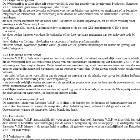
13.2 Eigen risico gebruik
De Wederpartij is te allen tijde zelf verantwoordelijk voor het gebruik van de geleverde Producten. Eancodes
V.O.F. aanvaardt geen enkele aansprakelijkheid voor:
beperkingen die de geleverde codes opleveren voor het aanbieden van artikelen op merknaam of in bepaalde
categorieën op Platformen – de Wederpartij dient daartoe de voorwaarden van het betreffende Platform te
raadplegen;
het niet (meer) accepteren van de codes door Platformen of andere organisaties, nu dit risico volledig voor
rekening van de Wederpartij komt;
gevolgen van GS1-beleid, platformbeleidswijzigingen of de eis van GS1-geregistreerde GTIN’s door
Platformen;
het door derden hanteren van dezelfde codereeks of het later op naam registreren van een geleverde code bij
GS1;
verwijdering van listings, blokkering van accounts of andere platformsancties;
indirecte schade, waaronder gederfde winst, geleden verlies, gemiste besparingen en schade als gevolg van
bedrijfsstagnatie.
13.3 Uitsluitend directe schade
Eancodes V.O.F. is, behoudens opzet en bewuste roekeloosheid, uitsluitend aansprakelijk voor directe schade
die de Wederpartij lijdt als rechtstreeks gevolg van een toerekenbare tekortkoming van Eancodes V.O.F. in de
nakoming van haar verplichtingen. Onder toerekenbare tekortkoming wordt verstaan een tekortkoming die een
goed en zorgvuldig handelend vakgenoot kan en behoort te vermijden. Onder directe schade wordt uitsluitend
verstaan:
– de redelijke kosten ter vaststelling van de oorzaak en omvang van de schade, voor zover betrekking hebben
op schade die in aanmerking komt voor vergoeding;
– de eventuele redelijke kosten gemaakt om de gebrekkige prestatie te laten voldoen aan de overeenkomst, vo
zoveel toerekenbaar aan Eancodes V.O.F.;
– redelijke kosten gemaakt ter voorkoming of beperking van directe schade, voor zover de Wederpartij aantoo
dat deze kosten tot daadwerkelijke beperking hebben geleid.
13.4 Maximale aansprakelijkheid
De aansprakelijkheid van Eancodes V.O.F. is te allen tijde beperkt tot ten hoogste de factuurwaarde van de
specifieke Overeenkomst waarop de aansprakelijkheid betrekking heeft, althans tot dat gedeelte van de
Overeenkomst waarop de aansprakelijkheid betrekking heeft.
13.5 Herstelrecht
Mocht Eancodes V.O.F. aansprakelijk zijn voor enige schade, dan heeft Eancodes V.O.F. te allen tijde het rec
deze schade te herstellen door vervanging van de codes of terugbetaling van de koopprijs. De Wederpartij dien
Eancodes V.O.F. hiertoe in de gelegenheid te stellen; bij gebreke waarvan elke aansprakelijkheid van Eancode
V.O.F. ter zake vervalt.
13.6 Verjaringstermijn
In afwijking van de wettelijke verjaringstermijn bedraagt de verjaringstermijn van alle vorderingen en verwere