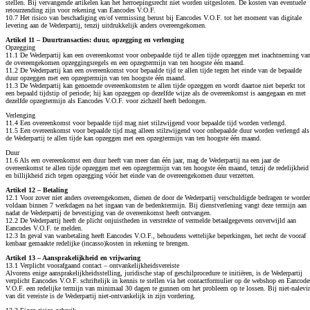
stellen. Bij vervangende artikelen kan het herroepingsrecht niet worden uitgesloten. De kosten van eventuele
retourzending zijn voor rekening van Eancodes V.O.F.
10.7 Het risico van beschadiging en/of vermissing berust bij Eancodes V.O.F. tot het moment van digitale
levering aan de Wederpartij, tenzij uitdrukkelijk anders overeengekomen.
Artikel 11 – Duurtransacties: duur, opzegging en verlenging
Opzegging
11.1 De Wederpartij kan een overeenkomst voor onbepaalde tijd te allen tijde opzeggen met inachtneming va
de overeengekomen opzeggingsregels en een opzegtermijn van ten hoogste één maand.
11.2 De Wederpartij kan een overeenkomst voor bepaalde tijd te allen tijde tegen het einde van de bepaalde
duur opzeggen met een opzegtermijn van ten hoogste één maand.
11.3 De Wederpartij kan genoemde overeenkomsten te allen tijde opzeggen en wordt daartoe niet beperkt tot
een bepaald tijdstip of periode; hij kan opzeggen op dezelfde wijze als de overeenkomst is aangegaan en met
dezelfde opzegtermijn als Eancodes V.O.F. voor zichzelf heeft bedongen.
Verlenging
11.4 Een overeenkomst voor bepaalde tijd mag niet stilzwijgend voor bepaalde tijd worden verlengd.
11.5 Een overeenkomst voor bepaalde tijd mag alleen stilzwijgend voor onbepaalde duur worden verlengd als
de Wederpartij te allen tijde kan opzeggen met een opzegtermijn van ten hoogste één maand.
Duur
11.6 Als een overeenkomst een duur heeft van meer dan één jaar, mag de Wederpartij na een jaar de
overeenkomst te allen tijde opzeggen met een opzegtermijn van ten hoogste één maand, tenzij de redelijkheid
en billijkheid zich tegen opzegging vóór het einde van de overeengekomen duur verzetten.
Artikel 12 – Betaling
12.1 Voor zover niet anders overeengekomen, dienen de door de Wederpartij verschuldigde bedragen te worde
voldaan binnen 7 werkdagen na het ingaan van de bedenktermijn. Bij dienstverlening vangt deze termijn aan
nadat de Wederpartij de bevestiging van de overeenkomst heeft ontvangen.
12.2 De Wederpartij heeft de plicht onjuistheden in verstrekte of vermelde betaalgegevens onverwijld aan
Eancodes V.O.F. te melden.
12.3 In geval van wanbetaling heeft Eancodes V.O.F., behoudens wettelijke beperkingen, het recht de vooraf
kenbaar gemaakte redelijke (incasso)kosten in rekening te brengen.
Artikel 13 – Aansprakelijkheid en vrijwaring
13.1 Verplicht voorafgaand contact – ontvankelijkheidsvereiste
Alvorens enige aansprakelijkheidsstelling, juridische stap of geschilprocedure te initiëren, is de Wederpartij
verplicht Eancodes V.O.F. schriftelijk in kennis te stellen via het contactformulier op de webshop en Eancode
V.O.F. een redelijke termijn van minimaal 30 dagen te gunnen om het probleem op te lossen. Bij niet-nalevi
van dit vereiste is de Wederpartij niet-ontvankelijk in zijn vordering.