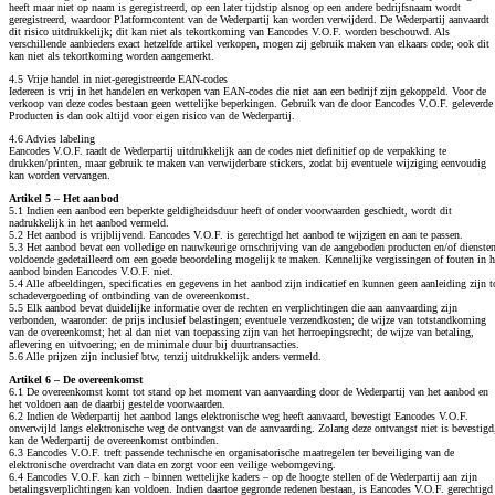
heeft maar niet op naam is geregistreerd, op een later tijdstip alsnog op een andere bedrijfsnaam wordt
geregistreerd, waardoor Platformcontent van de Wederpartij kan worden verwijderd. De Wederpartij aanvaardt
dit risico uitdrukkelijk; dit kan niet als tekortkoming van Eancodes V.O.F. worden beschouwd. Als
verschillende aanbieders exact hetzelfde artikel verkopen, mogen zij gebruik maken van elkaars code; ook dit
kan niet als tekortkoming worden aangemerkt.
4.5 Vrije handel in niet-geregistreerde EAN-codes
Iedereen is vrij in het handelen en verkopen van EAN-codes die niet aan een bedrijf zijn gekoppeld. Voor de
verkoop van deze codes bestaan geen wettelijke beperkingen. Gebruik van de door Eancodes V.O.F. geleverde
Producten is dan ook altijd voor eigen risico van de Wederpartij.
4.6 Advies labeling
Eancodes V.O.F. raadt de Wederpartij uitdrukkelijk aan de codes niet definitief op de verpakking te
drukken/printen, maar gebruik te maken van verwijderbare stickers, zodat bij eventuele wijziging eenvoudig
kan worden vervangen.
Artikel 5 – Het aanbod
5.1 Indien een aanbod een beperkte geldigheidsduur heeft of onder voorwaarden geschiedt, wordt dit
nadrukkelijk in het aanbod vermeld.
5.2 Het aanbod is vrijblijvend. Eancodes V.O.F. is gerechtigd het aanbod te wijzigen en aan te passen.
5.3 Het aanbod bevat een volledige en nauwkeurige omschrijving van de aangeboden producten en/of diensten
voldoende gedetailleerd om een goede beoordeling mogelijk te maken. Kennelijke vergissingen of fouten in h
aanbod binden Eancodes V.O.F. niet.
5.4 Alle afbeeldingen, specificaties en gegevens in het aanbod zijn indicatief en kunnen geen aanleiding zijn t
schadevergoeding of ontbinding van de overeenkomst.
5.5 Elk aanbod bevat duidelijke informatie over de rechten en verplichtingen die aan aanvaarding zijn
verbonden, waaronder: de prijs inclusief belastingen; eventuele verzendkosten; de wijze van totstandkoming
van de overeenkomst; het al dan niet van toepassing zijn van het herroepingsrecht; de wijze van betaling,
aflevering en uitvoering; en de minimale duur bij duurtransacties.
5.6 Alle prijzen zijn inclusief btw, tenzij uitdrukkelijk anders vermeld.
Artikel 6 – De overeenkomst
6.1 De overeenkomst komt tot stand op het moment van aanvaarding door de Wederpartij van het aanbod en
het voldoen aan de daarbij gestelde voorwaarden.
6.2 Indien de Wederpartij het aanbod langs elektronische weg heeft aanvaard, bevestigt Eancodes V.O.F.
onverwijld langs elektronische weg de ontvangst van de aanvaarding. Zolang deze ontvangst niet is bevestigd
kan de Wederpartij de overeenkomst ontbinden.
6.3 Eancodes V.O.F. treft passende technische en organisatorische maatregelen ter beveiliging van de
elektronische overdracht van data en zorgt voor een veilige webomgeving.
6.4 Eancodes V.O.F. kan zich – binnen wettelijke kaders – op de hoogte stellen of de Wederpartij aan zijn
betalingsverplichtingen kan voldoen. Indien daartoe gegronde redenen bestaan, is Eancodes V.O.F. gerechtigd