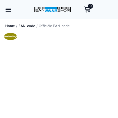
0
EAN codes kopen
Een code toevoegen
Home
/
EAN-code
/ Officiële EAN-code
Aanbieding!