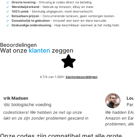
Directe levering
- Ontvang je codes direct na betaling.
Wereldwijd erkend
- Gebruik op Amazon, eBay en meer.
100% uniek
- Eenmalig uitgegeven, nooit doorverkocht.
Betaalbare prijzen
- Concurrerende tarieven, geen verborgen kosten.
Gemakkelijk te gebruiken
- Inclusief een kant-en-klare barcode.
Deskundige ondersteuning
- Hulp beschikbaar wanneer je het nodig hebt.
Beoordelingen
Wat onze
klanten
zeggen
4.7/5 van 1.000+
klantenbeoordelingen
rik Madsen
Louis 
dic biologische voeding
Paris D
odestickers! We hebben ze net op onze
We hadden EAN-co
akt en ze zijn zonder problemen gescand in
Amazon en Eancod
problemen, alles w
Onze codes zijn compatibel met alle grote